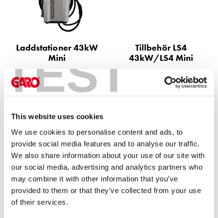
Motorvärmare
Laddstationer
(AC)
Laddstationer
Laddstationer 43kW
Tillbehör LS4
TEST
(DC)
Mini
43kW/LS4 Mini
Laddstationer
43kW
(AC)
Mätarskåp
Camping
This website uses cookies
Marina
We use cookies to personalise content and ads, to
G-
provide social media features and to analyse our traffic.
Cloud
We also share information about your use of our site with
Laddstationer 43kW
Energimätare
our social media, advertising and analytics partners who
Support
may combine it with other information that you’ve
Hitta
provided to them or that they’ve collected from your use
återförsäljare
of their services.
Kunskap