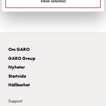
Allow selection
rätt
laddbox
till
din
elbil
Olika
standarder
och
certifikat
Om GARO
för
GARO Group
laddboxar
Guide:
Nyheter
Installera
Startsida
laddboxar
till
Hållbarhet
din
bostadsrättsförening
Vad
Support
är