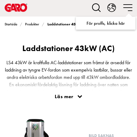
Lösningar
för
Elbilsladdning
För proffs, klicka här
Startsida
Produkter
Laddstationer 43kW (AC)
villa
Elbilsladdning
bostadsrättsförening
Laddstationer 43kW (AC)
Elbilsladdning
företag
Elbilsladdning
LS4 43kW är kraftfulla AC-laddstationer som främst är avsedd för
publika
laddning av tyngre EV-fordon som exempelvis lastbilar, bussar eller
miljöer
andra elektriska arbetsfordon med upp till 43kW ombordladdare.
Marina
En ekonomiskt fördelaktig lösning för laddning över natten som
Villan
därmed minskar behovet av DC-laddning då fordonet står stilla en
Läs mer
Campingplatser
längre tid. LS4 43kW laddstationerna är designade för det
Motorvärmare
nordiska klimatet och finns i 2 olika modeller anpassade för olika
Tung
tillämpningar. Kommunikation med backend sker naturligtvis över
fordonstrafik
OCPP, och produkterna kan förses med foliering för profilering
Produkter
eller annan viktig information.
Laddboxar
BILD SAKNAS